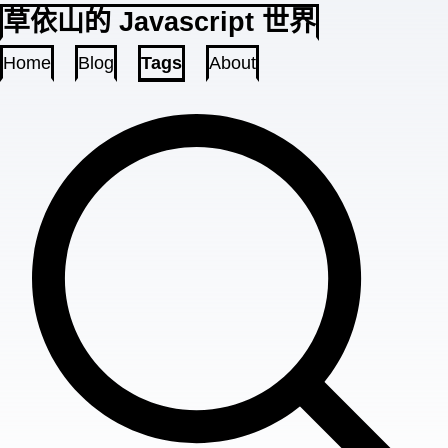
草依山的 Javascript 世界
Home
Blog
Tags
About