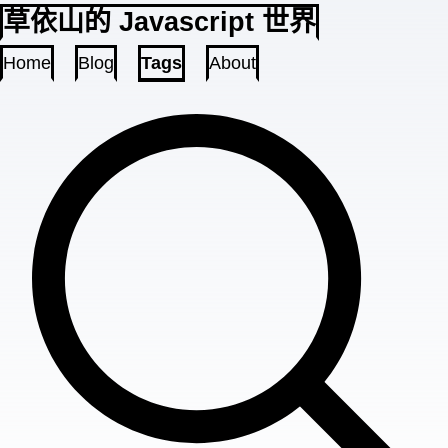
草依山的 Javascript 世界
Home
Blog
Tags
About