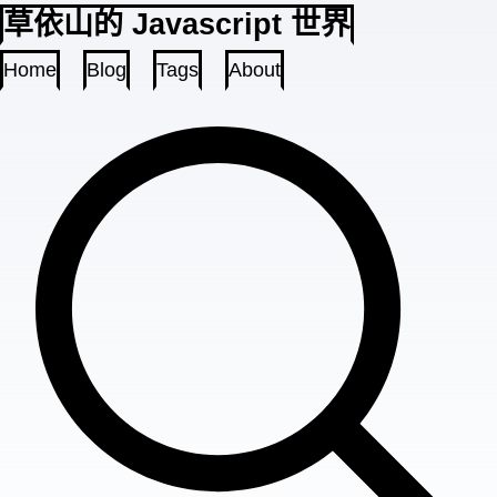
草依山的 Javascript 世界
Home
Blog
Tags
About