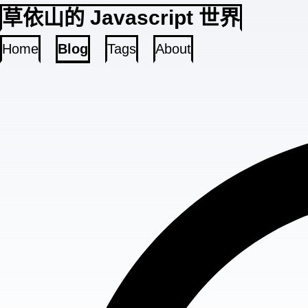
草依山的 Javascript 世界
Home
Blog
Tags
About