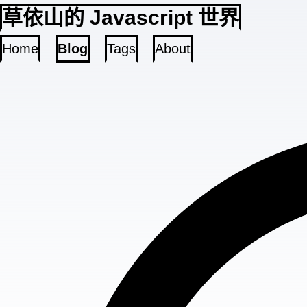
草依山的 Javascript 世界
Home
Blog
Tags
About