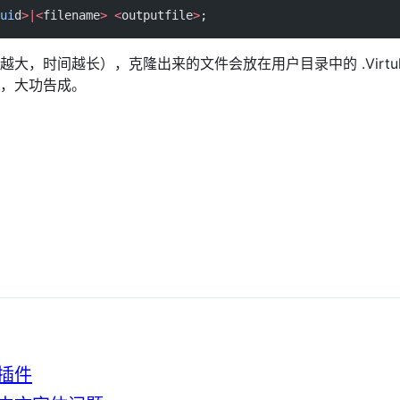
ui
d
>|<
filename
>
 <
outputfile
>
;
时间越长），克隆出来的文件会放在用户目录中的 .Virtulbox
，大功告成。
va插件