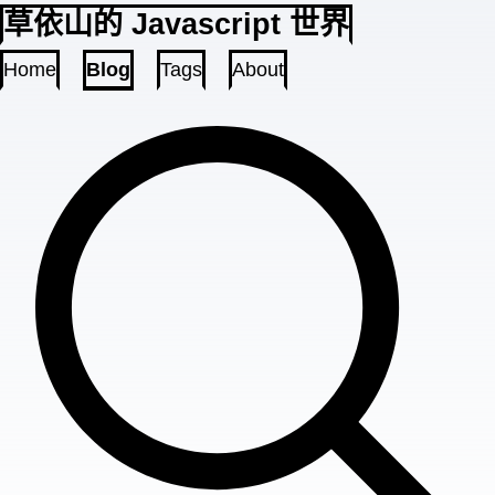
草依山的 Javascript 世界
Home
Blog
Tags
About