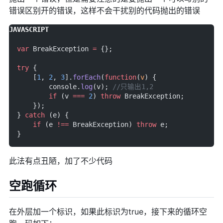
错误区别开的错误，这样不会干扰别的代码抛出的错误
var
 BreakException 
=
 {};
try
 {
    [
1
, 
2
, 
3
].
forEach
(
function
(
v
) {
        console.
log
(v); 
//只输出1,2
        if
 (v 
===
 2
) 
throw
 BreakException;
    });
} 
catch
 (e) {
    if
 (e 
!==
 BreakException) 
throw
 e;
}
此法有点丑陋，加了不少代码
空跑循环
在外层加一个标识，如果此标识为true，接下来的循环空