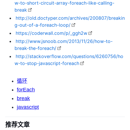
w-to-short-circuit-array-foreach-like-calling-
break
http://old.doctyper.com/archives/200807/breakin
g-out-of-a-foreach-loop/
https://coderwall.com/p/_ggh2w
http://www.jsnoob.com/2013/11/26/how-to-
break-the-foreach/
http://stackoverflow.com/questions/6260756/ho
w-to-stop-javascript-foreach
循环
forEach
break
javascript
推荐文章