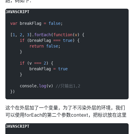
跑，码如下：
var
 breakFlag 
=
 false
;
[
1
, 
2
, 
3
].
forEach
(
function
(
v
) {
    if
 (breakFlag 
===
 true
) {
        return
 false
;
    }
    if
 (v 
===
 2
) {
        breakFlag 
=
 true
    }
    console.
log
(v) 
//只输出1,2
})
这个在外层加了一个变量，为了不污染外层的环境，我们
可以使用forEach的第二个参数context，把标识放在这里