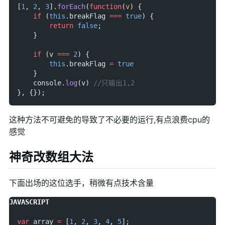
[
1
, 
2
, 
3
].
forEach
(
function
(
v
) {
    if
 (
this
.breakFlag 
===
 true
) {
        return
 false
;
    }
    if
 (v 
===
 2
) {
        this
.breakFlag 
=
 true
    }
    console.
log
(v) 
//只输出1,2
}, {});
这种方法不可避免的导致了不必要的运行,有点浪费cpu的
感觉
神奇改数组大法
下面出场的这位选手，稍微有点技术含量
var
 array 
=
 [
1
, 
2
, 
3
, 
4
, 
5
];