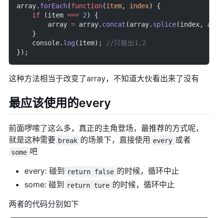
array.
forEach
(
function
(
item
, 
index
) {
    if
 (item 
===
 2
) {
        array 
=
 array.
concat
(array.
splice
(index, ar
    }
    console.
log
(item); 
//只输出1,2
});
这种方法相当于改变了array，不知道大伙看出来了没有
最应该使用的every
前面啰嗦了这么多，真正的主角登场，最推荐的方式呢，
就是这种需要
的场景下，直接使用
或者
break
every
吧
some
every: 碰到
的时候，循环中止
return false
some: 碰到
的时候，循环中止
return ture
两者的代码分别如下