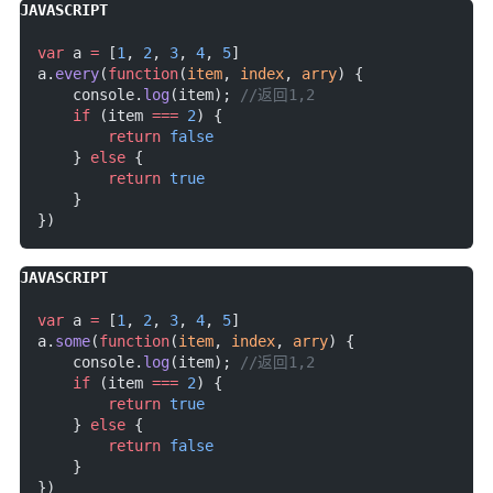
var
 a 
=
 [
1
, 
2
, 
3
, 
4
, 
5
]
a.
every
(
function
(
item
, 
index
, 
arry
) {
    console.
log
(item); 
//返回1,2
    if
 (item 
===
 2
) {
        return
 false
    } 
else
 {
        return
 true
    }
})
var
 a 
=
 [
1
, 
2
, 
3
, 
4
, 
5
]
a.
some
(
function
(
item
, 
index
, 
arry
) {
    console.
log
(item); 
//返回1,2
    if
 (item 
===
 2
) {
        return
 true
    } 
else
 {
        return
 false
    }
})