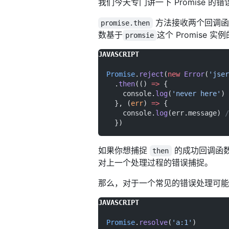
我们今天专门讲一下 Promise 的
方法接收两个回调函
promise.then
数基于
这个 Promise 
promsie
Promise
.
reject
(
new
 Error
(
'jser
  .
then
(() 
=>
 {
    console.
log
(
'never here'
)
  }, (
err
) 
=>
 {
    console.
log
(err.message) 
/
  })
如果你想捕捉
的成功回调函
then
对上一个处理过程的错误捕捉。
那么，对于一个常见的错误处理可能
Promise
.
resolve
(
'a:1'
)