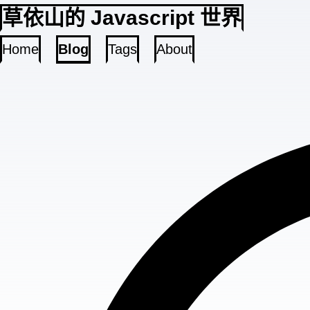
草依山的 Javascript 世界
Home
Blog
Tags
About