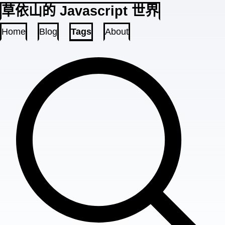
草依山的 Javascript 世界
Home
Blog
Tags
About