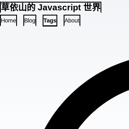
草依山的 Javascript 世界
Home
Blog
Tags
About