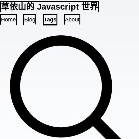
草依山的 Javascript 世界
Home
Blog
Tags
About