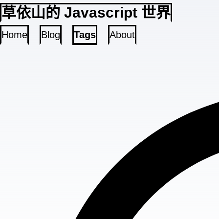
草依山的 Javascript 世界
Home
Blog
Tags
About