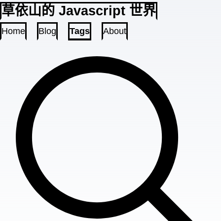
草依山的 Javascript 世界
Home
Blog
Tags
About