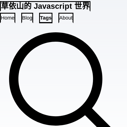
草依山的 Javascript 世界
Home
Blog
Tags
About