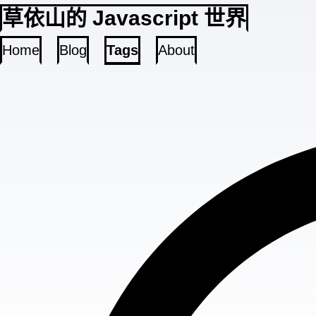
草依山的 Javascript 世界
Home
Blog
Tags
About