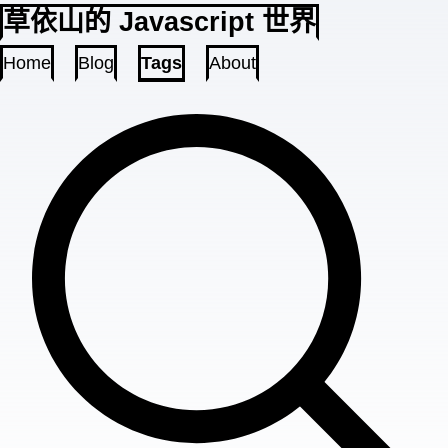
草依山的 Javascript 世界
Home
Blog
Tags
About