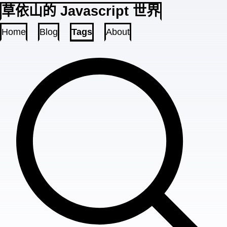
草依山的 Javascript 世界
Home
Blog
Tags
About