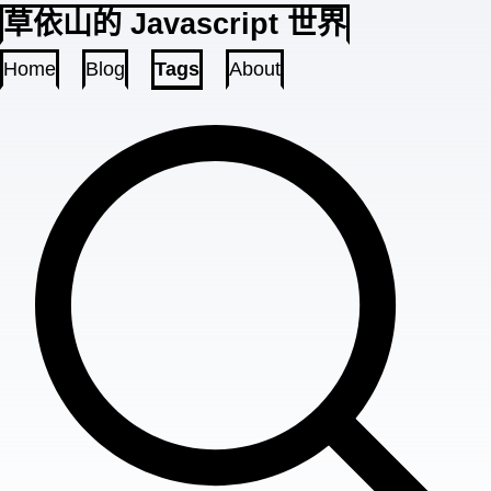
草依山的 Javascript 世界
Home
Blog
Tags
About