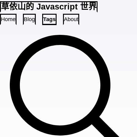
草依山的 Javascript 世界
Home
Blog
Tags
About