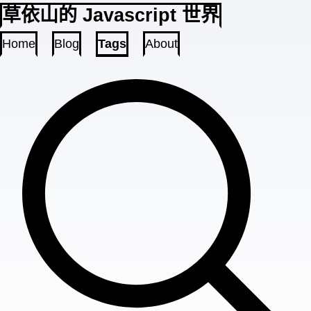
草依山的 Javascript 世界
Home
Blog
Tags
About