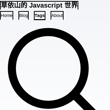
草依山的 Javascript 世界
Home
Blog
Tags
About