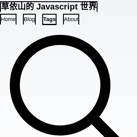
草依山的 Javascript 世界
Home
Blog
Tags
About